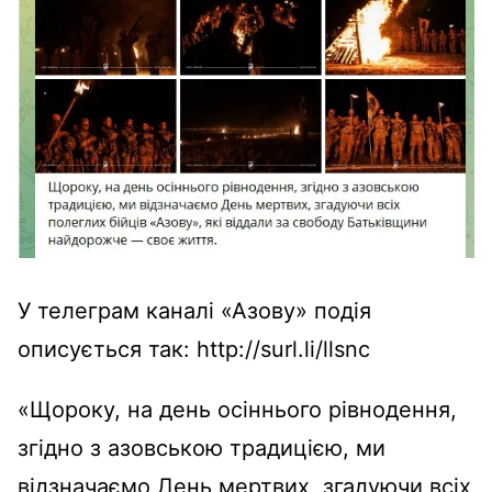
У телеграм каналі «Азову» подія
описується так: http://surl.li/llsnc
«Щороку, на день осіннього рівнодення,
згідно з азовською традицією, ми
відзначаємо День мертвих, згадуючи всіх