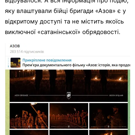
відбувалося. А вся інформація про подію,
яку влаштували бійці бригади «Азов» є у
відкритому доступі та не містить якоїсь
виключної «сатанінської» обрядовості.