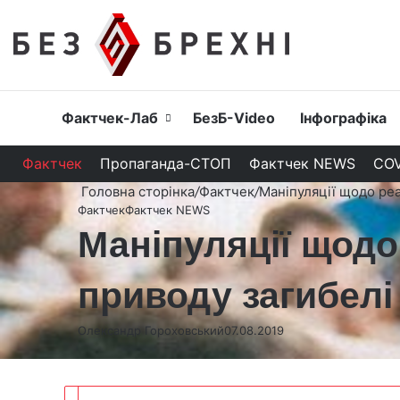
Головна
Фактчек-Лаб
БезБ-Video
Інфографіка
Фактчек
Пропаганда-СТОП
Фактчек NEWS
COV
Головна сторінка
/
Фактчек
/
Маніпуляції щодо реа
Фактчек
Фактчек NEWS
Маніпуляції щодо
приводу загибелі
Олександр Гороховський
07.08.2019