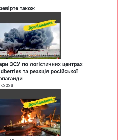
ревірте також
ари ЗСУ по логістичних центрах
ldberries та реакція російської
опаганди
07.2026