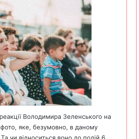
ї реакції Володимира Зеленського на
 фото, яке, безумовно, в даному
 Та чи відноситься воно до подій 6