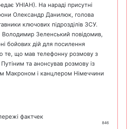
редає УНІАН
). На нараді присутні
рони Олександр Данилюк, голова
авники ключових підрозділів ЗСУ.
де Володимир Зеленський повідомив,
оні бойових дій для посилення
о те, що мав телефонну розмову з
Путіним та анонсував розмову із
м Макроном і канцлером Німеччини
пережі
фактчек
846