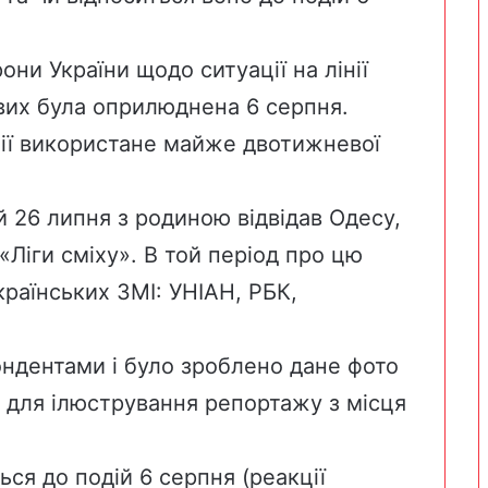
ни України щодо ситуації на лінії
ових була
оприлюднена 6 серпня
.
ції використане майже двотижневої
 26 липня з родиною відвідав Одесу,
«Ліги сміху». В той період про цю
країнських ЗМІ:
УНІАН
,
РБК
,
ондентами і було зроблено дане фото
для ілюстрування репортажу з місця
ься до подій 6 серпня (реакції