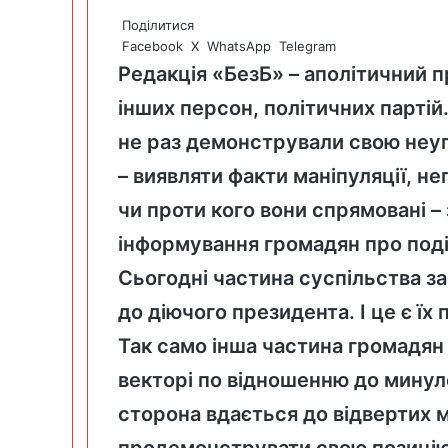
Поділитися
Facebook
X
WhatsApp
Telegram
Редакція «БезБ» – аполітичний п
інших персон, політичних парті
не раз демонстрували свою неу
– виявляти факти маніпуляції, н
чи проти кого вони спрямовані –
інформування громадян про поді
Сьогодні частина суспільства за
до діючого президента. І це є їх 
Так само інша частина громадян
векторі по відношенню до минуло
сторона вдається до відвертих м
продемонструвати свою позицію