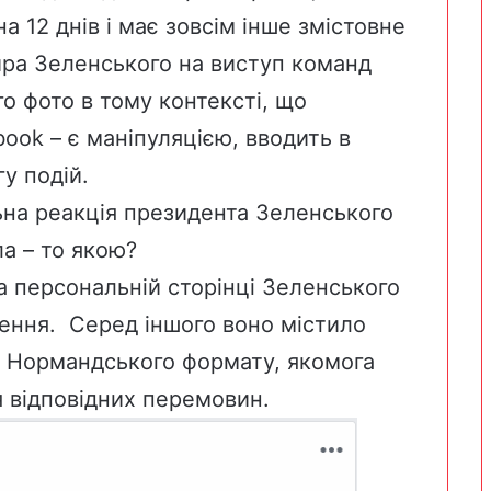
на 12 днів і має зовсім інше змістовне
ра Зеленського на виступ команд
го фото в тому контексті, що
book – є маніпуляцією, вводить в
у подій.
ьна реакція президента Зеленського
ла – то якою?
на персональній сторінці Зеленського
ення.
Серед іншого воно містило
ць Нормандського формату, якомога
я відповідних перемовин.