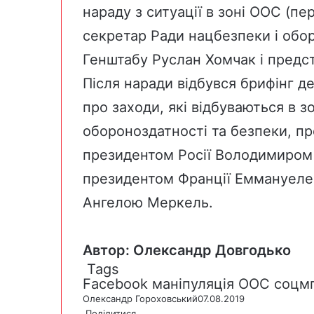
нараду з ситуації в зоні ООС (
пе
секретар Ради нацбезпеки і обо
Генштабу Руслан Хомчак і предст
Після наради відбувся брифінг 
про заходи, які відбуваються в з
обороноздатності та безпеки, пр
президентом Росії Володимиром 
президентом Франції Еммануеле
Ангелою Меркель.
Автор: Олександр Довгодько
Tags
Facebook
маніпуляція
ООС
соцм
Олександр Гороховський
07.08.2019
Поділитися