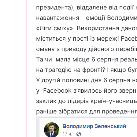
президента), віддалене від події 
навантаження – емоції Володими
«Ліги сміху». Використання дано
міститься у пості із мережі Face
оману з приводу дійсного перебіг
Та чи мала місце 6 серпня реал
на трагедію на фронті? І якщо бу
У другій половині дня 6 серпня 
у Facebook з’явилось його
зверн
заклик до лідерів країн-учасни
раніше зібратися для проведенн