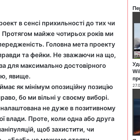
Пе
C
l
роект в сенсі прихильності до тих чи
o
й. Протягом майже чотирьох років ми
s
e
передженість. Головна мета проекту
еправди та фейки. Не зважаючи на що,
Уд
 за для максимально достовірного
Wi
ю, явище.
пр
27.
ймає як мінімум опозиційну позицію
право, бо ми вільні у своєму виборі.
 налаштована не дуже в позитивному
ї влади. Проте, коли одна або друга
аніпуляцій, щоб захистити, чи
 – «БезБ» не можемо стояти