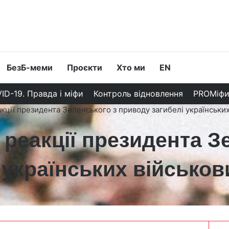
БезБ-меми
Проєкти
Хто ми
EN
ID-19. Правда і міфи
Контроль відновлення
PROМіф
кції президента Зеленського з приводу загибелі українських
 реакції президента З
 українських військов