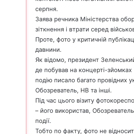
серпня.
Заява речника Міністерства оборо
зіткнення і втрати серед військ
Проте, фото у критичній публіка
давнини.
Як відомо, президент Зеленський
де побував на концерті-зйомках 
подію писало багато провідних у
Обозреватель
,
НВ
та інші.
Під час цього візиту фотокоресп
– його використав,
Обозреватель
події.
Тобто по факту, фото не відносит