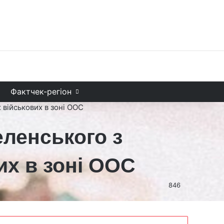
Facebook
X
YouTube
Instagram
Telegram
TikTok
Sea
и
Фактчек-регіон
 військових в зоні ООС
еленського з
их в зоні ООС
846