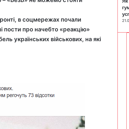
Як
гу
ус
 фронті, в соцмережах почали
21.
ні пости про начебто «реакцію»
ель українських військових, на які