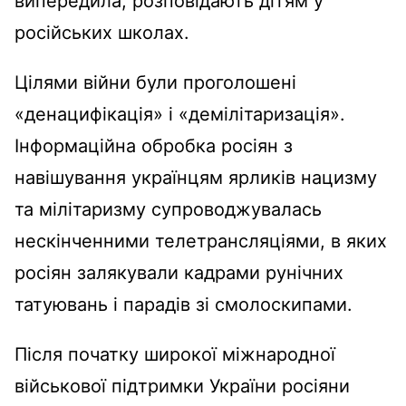
випередила, розповідають дітям у
російських школах.
Цілями війни були проголошені
«денацифікація» і «демілітаризація».
Інформаційна обробка росіян з
навішування українцям ярликів нацизму
та мілітаризму супроводжувалась
нескінченними телетрансляціями, в яких
росіян залякували кадрами рунічних
татуювань і парадів зі смолоскипами.
Після початку широкої міжнародної
військової підтримки України росіяни