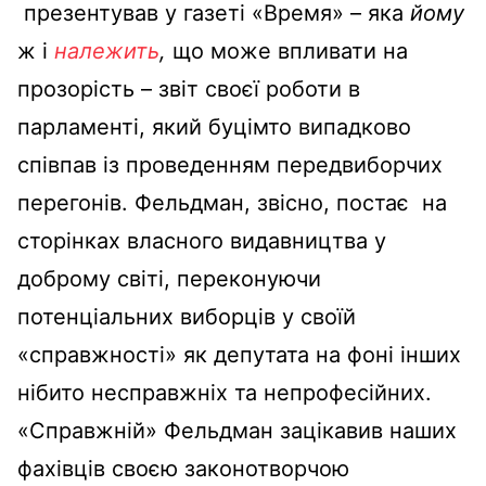
презентував у газеті «Время» – яка
йому
ж і
належить
,
що може впливати на
прозорість – звіт своєї роботи в
парламенті, який буцімто випадково
співпав із проведенням передвиборчих
перегонів. Фельдман, звісно, постає на
сторінках власного видавництва у
доброму світі, переконуючи
потенціальних виборців у своїй
«справжності» як депутата на фоні інших
нібито несправжніх та непрофесійних.
«Справжній» Фельдман зацікавив наших
фахівців своєю законотворчою