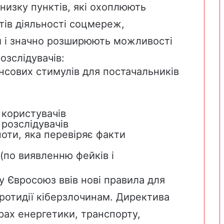
 низку пунктів, які охоплюють
ів діяльності соцмереж,
м і значно розширюють можливості
озслідувачів:
нсових стимулів для постачальників
користувачів
розслідувачів
ти, яка перевіряє факти
(по виявленню фейків і
у Євросоюз ввів нові правила для
ротидії кіберзлочинам. Директива
рах енергетики, транспорту,