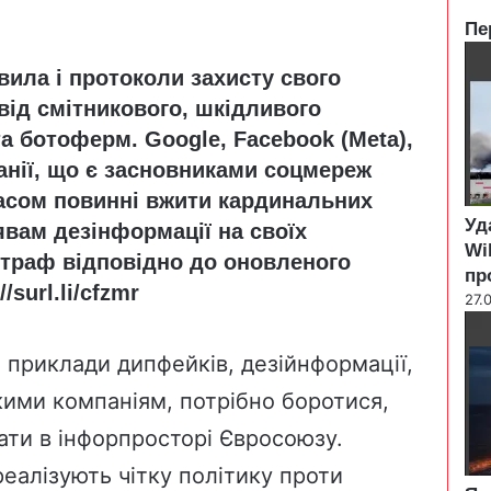
Пе
C
вила і протоколи захисту свого
l
o
від смітникового, шкідливого
s
та ботоферм. Google, Facebook (Meta),
e
панії, що є засновниками соцмереж
асом повинні вжити кардинальних
Уд
явам дезінформації на своїх
Wi
траф відповідно до оновленого
пр
//surl.li/cfzmr
27.
 приклади дипфейків, дезійнформації,
кими компаніям, потрібно боротися,
ати в інфорпросторі Євросоюзу.
реалізують чітку політику проти