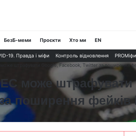
БезБ-меми
Проєкти
Хто ми
EN
ID-19. Правда і міфи
Контроль відновлення
PROМіф
 може штрафувати Google, Facebook, Twitter за поширення фе
у ЕС може штрафувати 
 за поширення фейків 