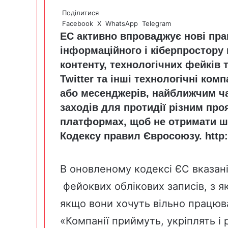
Поділитися
Facebook
X
WhatsApp
Telegram
ЕС активно впроваджує нові пра
інформаційного і кіберпростору 
контенту, технологічних фейків 
Twitter та інші технологічні ком
або месенджерів, найближчим ч
заходів для протидії різним про
платформах, щоб не отримати ш
Кодексу правил Євросоюзу.
http:
В оновленому кодексі ЄС вказані
фейоквих облікових записів, з я
якщо вони хочуть вільно працюв
«Компанії приймуть, укріплять і 