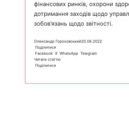
фінансових ринків, охорони здор
дотримання заходів щодо управл
зобов’язань щодо звітності.
Олександр Гороховський
20.06.2022
Поділитися
Facebook
X
WhatsApp
Telegram
Читати статтю
Поділитися
F
X
W
T
V
P
a
h
e
i
r
c
a
l
b
i
e
t
e
e
n
b
s
g
r
t
o
A
r
o
p
a
k
p
m