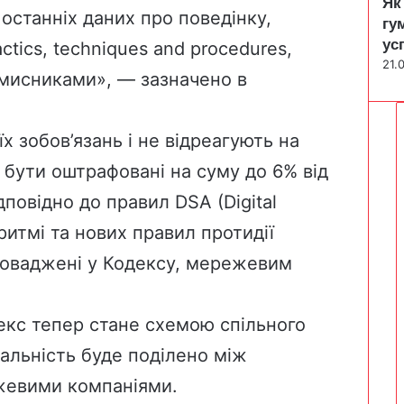
Як
і останніх даних про поведінку,
гу
ус
ctics, techniques and procedures,
21.
вмисниками», — зазначено в
їх зобов’язань і не відреагують на
 бути оштрафовані на суму до 6% від
дповідно до правил DSA (Digital
оритмі та нових правил протидії
роваджені у Кодексу, мережевим
екс тепер стане схемою спільного
альність буде поділено між
жевими компаніями.