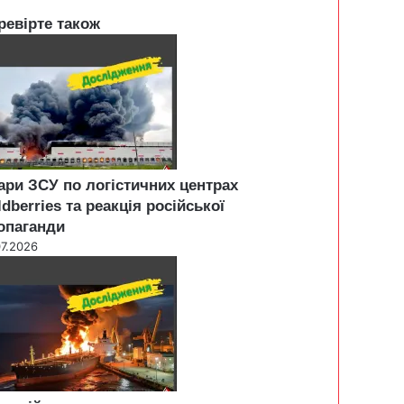
ревірте також
ари ЗСУ по логістичних центрах
ldberries та реакція російської
опаганди
07.2026