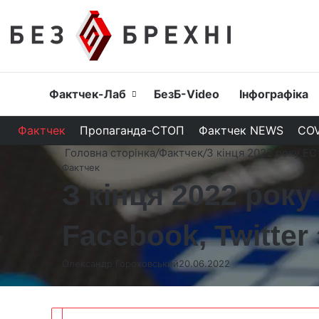
Головна
Фактчек-Лаб
БезБ-Video
Інфографіка
Фактчек
Пропаганда-СТОП
Фактчек NEWS
COV
Головна сторінка
/
Фактчек
/
З кінця 2022 року ЕС
Фактчек
З кінця 2022 рок
Facebook, Twitter
Олександр Гороховський
20.06.2022