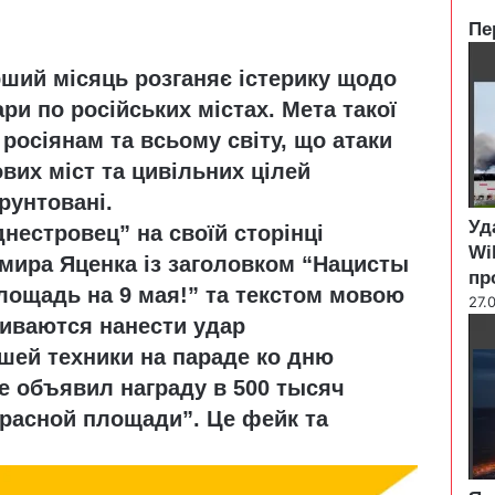
Пе
C
рший місяць розганяє істерику щодо
l
o
ари по російських містах. Мета такої
s
росіянам та всьому світу, що атаки
e
их міст та цивільних цілей
рунтовані.
Уд
нестровец” на своїй сторінці
Wi
мира Яценка
із заголовком “Нацисты
пр
лощадь на 9 мая!” та текстом мовою
27.
риваются нанести удар
шей техники на параде ко дню
е объявил награду в 500 тысяч
расной площади”. Це фейк та