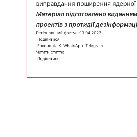
виправдання поширення ядерної з
Матеріал підготовлено виданням
проектів з протидії дезінформаці
Регіональний фактчек
13.04.2023
Поділитися
Facebook
X
WhatsApp
Telegram
Читати статтю
Поділитися
F
X
W
T
V
P
a
h
e
i
r
c
a
l
b
i
e
t
e
e
n
b
s
g
r
t
o
A
r
o
p
a
k
p
m