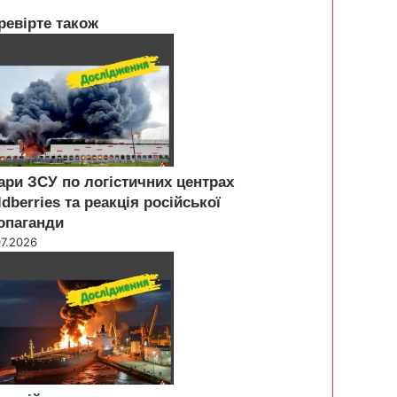
ревірте також
ари ЗСУ по логістичних центрах
ldberries та реакція російської
опаганди
07.2026