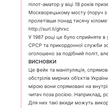
пілот-аматор у віці 18 років пр
Москворецькому мосту (поруч з
пролетівши понад тисячу кіломе
http://surl.li/ghrxc
У 1987 році це було сприйняте в
СРСР та прикордонної служби зо
оголошено за подібний політ, ал
ВИСНОВКИ
Це фейк та маніпуляція, спрямо
обстрілів мирних об’єктів Україн
мірою вони спрямовані на внутр
читач поза росією. Наприклад, ро
Для них такі вкиди можуть вико