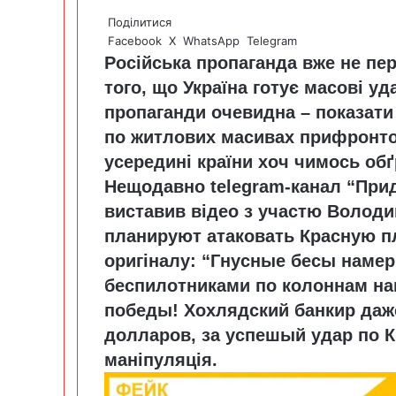
Поділитися
Facebook
X
WhatsApp
Telegram
Російська пропаганда вже не пе
того, що Україна готує масові уд
пропаганди очевидна – показати 
по житлових масивах прифронтов
усередині країни хоч чимось обґ
Нещодавно telegram-канал “Прид
виставив відео з участю
Володи
планируют атаковать Красную п
оригіналу: “Гнусные бесы наме
беспилотниками по колоннам на
победы! Хохлядский банкир даж
долларов, за успешый удар по К
маніпуляція.