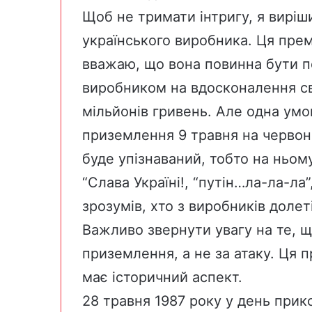
Щоб не тримати інтригу, я виріш
українського виробника. Ця прем
вважаю, що вона повинна бути п
виробником на вдосконалення сво
мільйонів гривень. Але одна умо
приземлення 9 травня на червоні
буде упізнаваний, тобто на ньому
“Слава Україні!, “путін…ла-ла-ла”
зрозумів, хто з виробників долеті
Важливо звернути увагу на те, 
приземлення, а не за атаку. Ця 
має історичний аспект.
28 травня 1987 року у день при