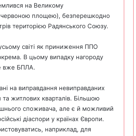
иземлився на Великому
 червоною площею), безперешкодно
трів територією Радянського Союзу.
 усьому світі як приниження ППО
крема. В цьому випадку нагороду
е вже БПЛА.
вані на виправдання невиправданих
и та житлових кварталів. Більшою
ішнього споживача, але є й можливий
сійські діаспори у країнах Європи.
ристовуватись, наприклад, для