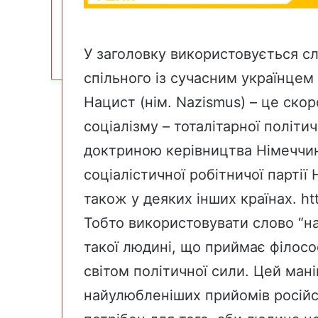
У заголовку використовується сл
спільного із сучасним українцем
Нацист (нім. Nazismus) – це ско
соціалізму – тоталітарної політич
доктриною керівництва Німеччин
соціалістичної робітничої партії
також у деяких інших країнах.
ht
Тобто використовувати слово “
такої людині, що приймає філософ
світом політичної сили. Цей ман
найулюбленіших прийомів російсь