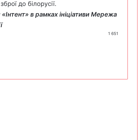
брої до білорусії.
 «Інтент» в рамках ініціативи Мережа
ї
1 651