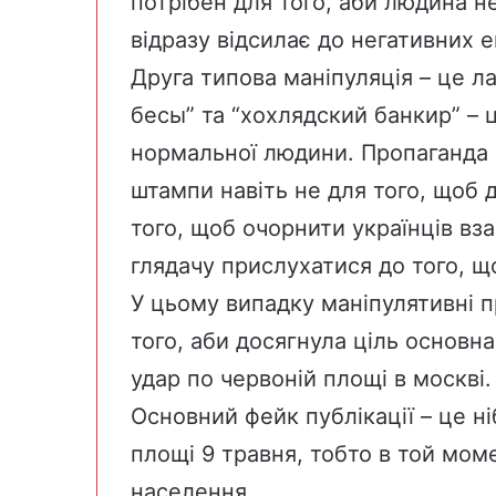
потрібен для того, аби людина н
відразу відсилає до негативних е
Друга типова маніпуляція – це 
бесы” та “хохлядский банкир” – 
нормальної людини. Пропаганда 
штампи навіть не для того, щоб д
того, щоб очорнити українців вза
глядачу прислухатися до того, що
У цьому випадку маніпулятивні 
того, аби досягнула ціль основна 
удар по червоній площі в москві.
Основний фейк публікації – це н
площі 9 травня, тобто в той мом
населення.