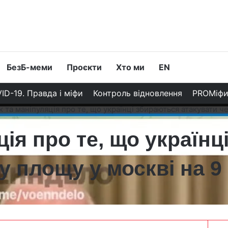
БезБ-меми
Проєкти
Хто ми
EN
ID-19. Правда і міфи
Контроль відновлення
PROМіф
 та маніпуляція про те, що українці збираються атакувати ч
ція про те, що україн
у площу у москві на 9