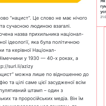
Як
гу
ус
21.
ово “нацист”. Це слово не має нічого
 та сучасною людиною взагалі.
рочена назва прихильника націонал-
ної ідеології, яка була політичною
и та керівної Націонал-
 Німеччини у 1930 — 40-х роках, а
tp://surl.li/azizy
нацист” можна лише по відношенню до
ію та цілі саме цієї засудженої всім
іпулятивний штамп – один з
ких та проросійських медіа. Він їм