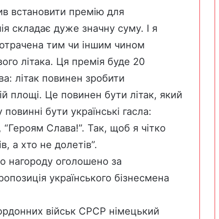
ив встановити премію для
ія складає дуже значну суму. І я
отрачена тим чи іншим чином
го літака. Ця премія буде 20
ва: літак повинен зробити
й площі. Це повинен бути літак, який
 повинні бути українські гасла:
, “Героям Слава!”. Так, щоб я чітко
в, а хто не долетів”.
що нагороду оголошено за
пропозиція українського бізнесмена
кордонних військ СРСР німецький