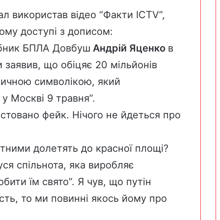
л використав відео “Факти ICTV”,
ому доступі з дописом:
обник БПЛА Довбуш
Андрій Яценко
в
 заявив, що обіцяє 20 мільйонів
отичною символікою, який
у Москві 9 травня”.
стовано фейк. Нічого не йдеться про
отними долетять до красної площі?
ся спільнота, яка виробляє
бити їм свято”. Я чув, що путін
сть, то ми повинні якось йому про