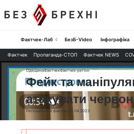
Головна
Фактчек-Лаб
БезБ-Video
Інфографіка
Фактчек
Пропаганда-СТОП
Фактчек NEWS
COV
Головна сторінка
/
Фактчек-регіон
/
Одещина
/
Фейк
Одещина
Фактчек
Фактчек-регіон
Фейк та маніпуля
атакувати червон
Регіональний фактчек
13.04.2023