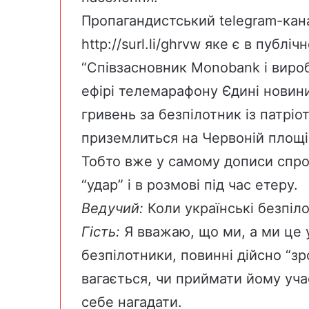
Пропагандистський telegram-кана
http://surl.li/ghrvw
яке є в публічн
“Співзасновник Monobank і вир
ефірі телемарафону Єдині новини
гривень за безпілотник із патрі
приземлиться на Червоній площі 
Тобто вже у самому дописи спро
“удар” і в розмові під час етеру.
Ведучий:
Коли українські безпіл
Гість:
Я вважаю, що ми, а ми це у
безпілотники, повинні дійсно “зро
вагається, чи приймати йому уча
себе нагадати.