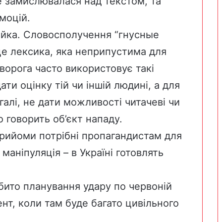
е замислювалася над текстом, та
моцій.
лайка. Словосполучення “гнусные
це лексика, яка неприпустима для
ворога часто використовує такі
ати оцінку тій чи іншій людині, а для
галі, не дати можливості читачеві чи
 говорить об’єкт нападу.
прийоми потрібні пропагандистам для
маніпуляція – в Україні готовлять
ібито планування удару по червоній
ент, коли там буде багато цивільного