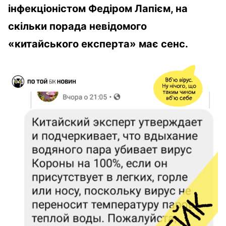
інфекціоністом Федіром Лапієм, на
скільки порада невідомого
«китайського експерта» має сенс.