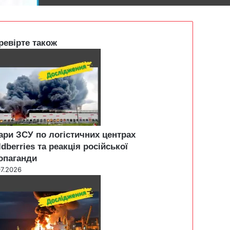
ревірте також
ари ЗСУ по логістичних центрах
ldberries та реакція російської
опаганди
07.2026