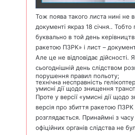
Тож поява такого листа нині не 
документі якраз 18 січня.. Тобт
буквально в той день керівницт
ракетою ПЗРК» і лист – докумен
Але це не відповідає дійсності. Як
сьогоднішній день слідством розг
порушення правил польоту;
технічна несправність гелікоптер
умисні дії щодо знищення трансп
Проте у версії «умисні дії щодо
версія про збиття ракетою ПЗРК 
розглядається. Принаймні з часу
офіційних органів слідства не бу