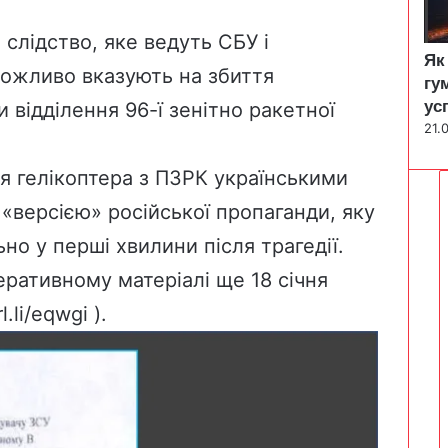
 слідство, яке ведуть СБУ і
Як
можливо вказують на збиття
гу
ус
и відділення 96-ї зенітно ракетної
21.
я гелікоптера з ПЗРК українськими
«версією» російської пропаганди, яку
о у перші хвилини після трагедії.
ративному матеріалі ще 18 січня
rl.li/eqwgi
).