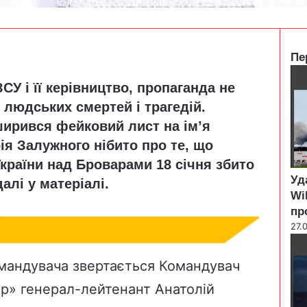
Пе
C
СУ і її керівництво, пропаганда не
l
o
 людських смертей і трагедій.
s
ирився фейковий лист на ім’я
e
я Залужного нібито про те, що
країни над Броварами 18 січня збито
Уд
алі у матеріалі.
Wi
пр
27.
мандувача звертається Командувач
р» генерал-лейтенант Анатолій