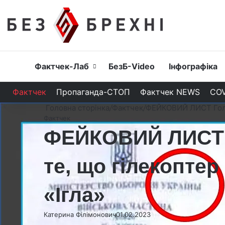
Головна
Фактчек-Лаб
БезБ-Video
Інфографіка
Фактчек
Пропаганда-СТОП
Фактчек NEWS
COV
Головна сторінка
/
Фактчек
/
ФЕЙКОВИЙ ЛИСТ Голов
Фактчек
ФЕЙКОВИЙ ЛИСТ 
те, що гілекопте
«Ігла»
Катерина Філімонович
01.02.2023