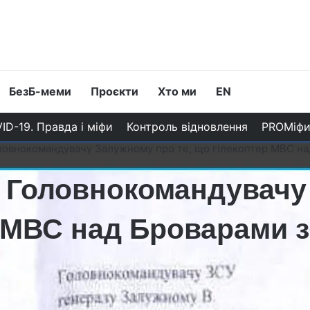
БезБ-меми
Проєкти
Хто ми
EN
ID-19. Правда і міфи
Контроль відновлення
PROМіф
нокомандувачу Залужному про те, що гілекоптер МВС над 
Головнокомандувачу
р МВС над Броварами 