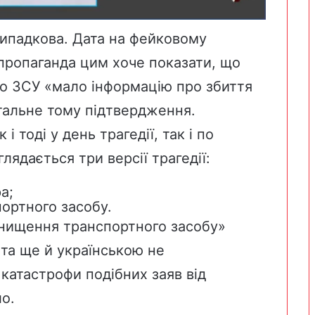
випадкова. Дата на фейковому
о пропаганда цим хоче показати, що
во ЗСУ «мало інформацію про збиття
тальне тому підтвердження.
 і тоді у день трагедії, так і по
лядається три версії трагедії:
а;
ортного засобу.
 знищення транспортного засобу»
та ще й українською не
 катастрофи подібних заяв від
ло.