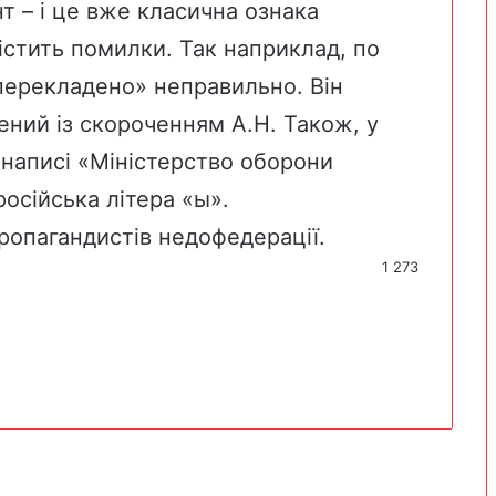
т – і це вже класична ознака
істить помилки. Так наприклад, по
перекладено» неправильно. Він
чений із скороченням А.Н. Також, у
у написі «Міністерство оборони
 російська літера «ы».
опагандистів недофедерації.
1 273