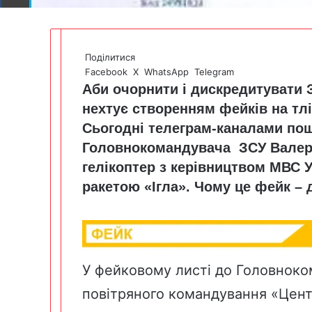
Поділитися
Facebook
X
WhatsApp
Telegram
Аби очорнити і дискредитувати З
нехтує створенням фейків на тлі
Сьогодні телеграм-каналами пош
Головнокомандувача ЗСУ Валері
гелікоптер з керівництвом МВС У
ракетою «Ігла». Чому це фейк – д
У фейковому листі до Головноко
повітряного командування «Цент