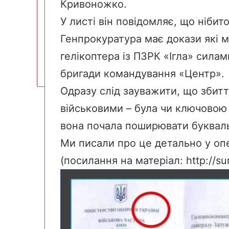
Кривоножко.
У листі він повідомляє, що нібито
Генпрокуратура має докази які 
гелікоптера із ПЗРК «Ігла» силам
бригади командування «Центр».
Одразу слід зауважити, що збитт
військовими – була чи ключовою 
вона почала поширювати буквальн
Ми писали про це детально у опе
(посилання на матеріал:
http://su