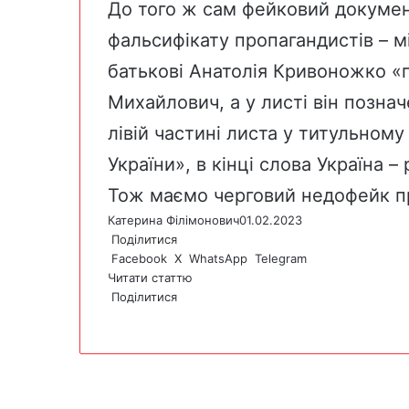
До того ж сам фейковий докумен
фальсифікату пропагандистів – м
батькові Анатолія Кривоножко «
Михайлович, а у листі він позна
лівій частині листа у титульном
України», в кінці слова Україна –
Тож маємо черговий недофейк пр
Катерина Філімонович
01.02.2023
Поділитися
Facebook
X
WhatsApp
Telegram
Читати статтю
Поділитися
F
X
W
T
V
P
a
h
e
i
r
c
a
l
b
i
e
t
e
e
n
b
s
g
r
t