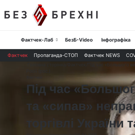
Головна
Фактчек-Лаб
БезБ-Video
Інфографіка
Фактчек
Пропаганда-СТОП
Фактчек NEWS
COV
Головна сторінка
/
Фактчек
/
Під час «Большого в
Росії (рос.)
Фактчек
Під час «Большо
та «сипав» непр
торгівлі України та
Олександр Гороховський
05.04.2018