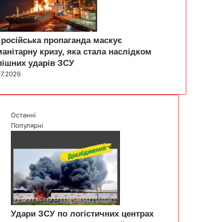
 російська пропаганда маскує
манітарну кризу, яка стала наслідком
пішних ударів ЗСУ
07.2026
Останні
Популярні
Удари ЗСУ по логістичних центрах