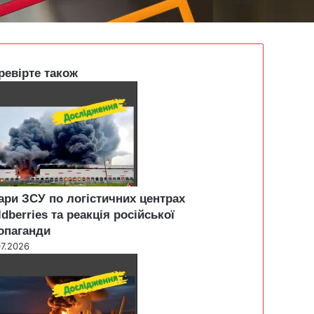
ревірте також
ари ЗСУ по логістичних центрах
ldberries та реакція російської
опаганди
07.2026