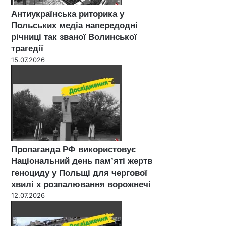
Антиукраїнська риторика у
Польських медіа напередодні
річниці так званої Волинської
трагедії
15.07.2026
Пропаганда РФ використовує
Національний день пам’яті жертв
геноциду у Польщі для чергової
хвилі х розпалювання ворожнечі
12.07.2026