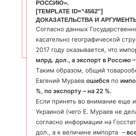
РОССИЮ
»
.
[TEMPLATE ID=”4562″]
ДОКАЗАТЕЛЬСТВА И АРГУМЕНТ
Согласно
данных
Государственн
касательно географической стру
2017 году оказывается, что импо
млрд. дол., а экспорт в Россию –
Таким образом, общий товарооб
Евгений Мураев
ошибся
по
импо
%, по экспорту – на 22 %.
Если принять во внимание еще 
Украиной (чего Е. Мураев не дел
согласно информации на Госстат
дол., а к величине импорта –
все