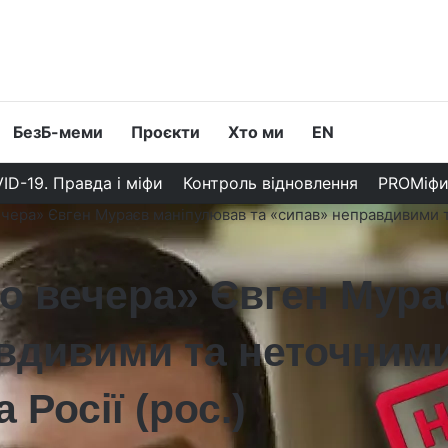
БезБ-меми
Проєкти
Хто ми
EN
ID-19. Правда і міфи
Контроль відновлення
PROМіф
ечера» Євген Мураєв маніпулював та «сипав» неправдивими т
го вечера» Євген Мур
авдивими та неточним
 Росії (рос.)