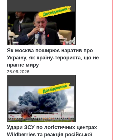
Як москва поширює наратив про
Україну, як країну-терориста, що не
прагне миру
26.06.2026
Удари ЗСУ по логістичних центрах
Wildberries та реакція російської