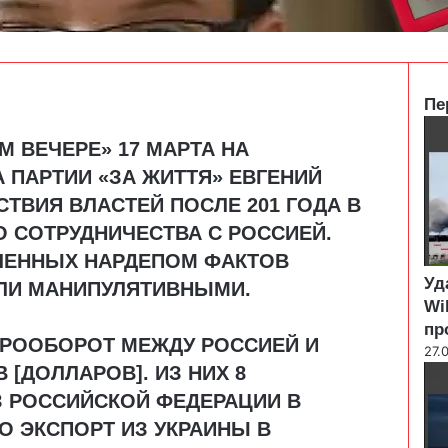
Пе
C
М ВЕЧЕРЕ»
17 МАРТА НА
l
o
 ПАРТИИ «ЗА ЖИТТЯ» ЕВГЕНИЙ
s
СТВИЯ ВЛАСТЕЙ ПОСЛЕ 201 ГОДА В
e
 СОТРУДНИЧЕСТВА С РОССИЕЙ.
ЧЕННЫХ НАРДЕПОМ ФАКТОВ
Уд
ЛИ МАНИПУЛЯТИВНЫМИ.
Wi
пр
ВАРООБОРОТ МЕЖДУ РОССИЕЙ И
27.
 [ДОЛЛАРОВ]. ИЗ НИХ 8
З РОССИЙСКОЙ ФЕДЕРАЦИИ В
ТО ЭКСПОРТ ИЗ УКРАИНЫ В