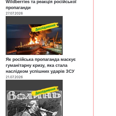
Wildberries та реакція російської
пропаганди
27.07.2026
Як російська пропаганда маскує
гуманітарну кризу, яка стала
наслідком успішних ударів ЗСУ
21.07.2026