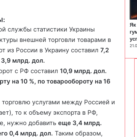
Ы:
Як
ой службы статистики Украины
гу
ктуры внешней торговли товарами в
ус
21.
рт из России в Украину составил
7,2
 3,9 млрд. дол.
орот с РФ составил
10,9 млрд. дол.
рту на 10 %, по товарообороту на 16
и торговлю услугами между Россией и
ает), то к объему экспорта в РФ,
е
, нужно добавить
еще 3,4 млрд.
го 0,4 млрд. дол.
Таким образом,