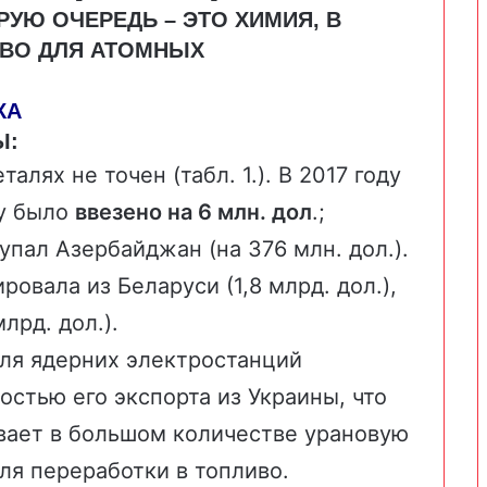
РУЮ ОЧЕРЕДЬ – ЭТО ХИМИЯ, В
ИВО ДЛЯ АТОМНЫХ
КА
Ы:
алях не точен (табл. 1.). В 2017 году
ну было
ввезено на 6 млн. дол
.;
пал Азербайджан (на 376 млн. дол.).
овала из Беларуси (1,8 млрд. дол.),
млрд. дол.).
ля ядерних электростанций
остью его экспорта из Украины, что
ывает в большом количестве урановую
ля переработки в топливо.