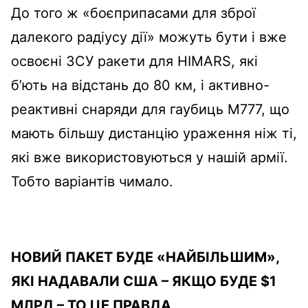
До того ж «боєприпасами для зброї
далекого радіусу дії» можуть бути і вже
освоєні ЗСУ ракети для HIMARS, які
б’ють на відстань до 80 км, і активно-
реактивні снаряди для гаубиць М777, що
мають більшу дистанцію ураження ніж ті,
які вже використовуються у нашій армії.
Тобто варіантів чимало.
НОВИЙ ПАКЕТ БУДЕ «НАЙБІЛЬШИМ»,
ЯКІ НАДАВАЛИ США – ЯКЩО БУДЕ $
1
МЛРД – ТО ЦЕ ПРАВДА