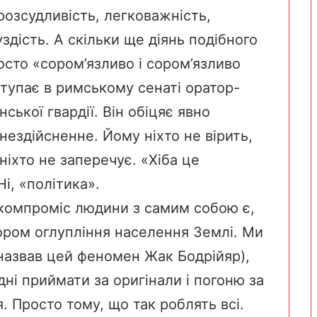
озсудливість, легковажність,
уздість. А скільки ще діянь подібного
осто «сором’язливо і сором’язливо
тупає в римському сенаті оратор-
ської гвардії. Він обіцяє явно
нездійсненне. Йому ніхто не вірить,
 ніхто не заперечує. «Хіба це
Ні, «політика».
 компроміс людини з самим собою є,
ром оглупління населення Землі. Ми
 назвав цей феномен Жак Бодрійяр),
одні приймати за оригінали і погоню за
 Просто тому, що так роблять всі.