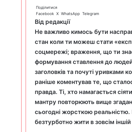
Поділитися
Facebook
X
WhatsApp
Telegram
Від редакції
Не важливо кимось бути насправ
стан коли ти можеш стати «експ
соцмережі; враження, що ти знає
формування ставлення до людей,
заголовків та почуті уривками к
раніше коментував те, що стало
правда. Ті, хто намагається сія
мантру повторюють вище згадані 
сьогодні жорсткою реальністю.
безтурботно жити в зовсім іншій