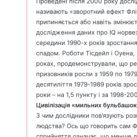
Проведені після 2000 року дослі
називають «зворотний ефект Флі
припиняється або навіть змінює
дослідження даних про IQ норвез
середини 1990-х років зростанн
спадом. Роботи Тісдейл і Оуена,
роках, продемонстрували, що рез
призовників росли з 1959 по 1979
десятиліття 1979-1989 років зрос
роки – на 1,5 пункту і за 1998-20
Цивілізація «мильних бульбашок
З чим дослідники пов’язують ро
людства? Ось що говорить сам Ф
сприйняття означає, що менше л