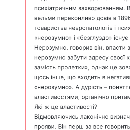
психіатричним захворюванням. Він
вельми переконливо довів в 189
товариства невропатологів і пси
«нерозумно» і «безглуздо» існує 
Нерозумно, говорив він, впасти з
нерозумно забути адресу своєї к
замість пролетки», однак це зов
щось інше, що входить в негатив
«нерозумно». А дурість – понятт
властивостями, органічно прита
Які ж це властивості?
Відмовляючись лаконічно визнач
прояви. Він перш за все говорить