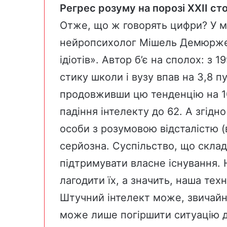
Регрес розуму на порозі
XXII ст
Отже, що ж говорять цифри? У 
нейропсихолог Мішель Демюрже
ідіотів». Автор б’є на сполох: з 
стику школи і вузу впав на 3,8 пу
продовживши цю тенденцію на 1
падіння інтелекту до 62. А згідн
особи з розумовою відсталістю (
серйозна. Суспільство, що скла
підтримувати власне існування.
лагодити їх, а значить, наша тех
Штучний інтелект може, звичайн
може лише погіршити ситуацію д