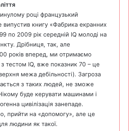
оліття
минулому році французький
 випустив книгу «Фабрика екранних
1999 по 2009 рік середній IQ молоді на
нкту. Дрібниця, так, але
00 років вперед, ми отримаємо
о з тестом IQ, вже показник 70 – це
верхня межа дебільності). Загроза
дається з таких людей, не зможе
 Нікому буде керувати машинами і
ногенна цивілізація занепаде.
о, прийти на «допомогу», але це
ля людини як такої.