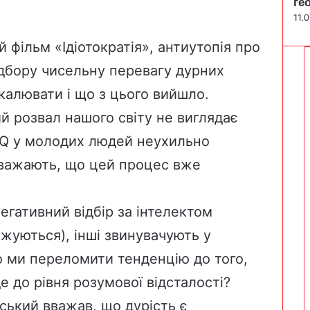
ге
11.
 фільм «Ідіотократія», антиутопія про
відбору чисельну перевагу дурних
алювати і що з цього вийшло.
ий розвал нашого світу не виглядає
IQ у молодих людей неухильно
 вважають, що цей процес вже
егативний відбір за інтелектом
жуються), інші звинувачують у
 ми переломити тенденцію до того,
е до рівня розумової відсталості?
ський вважав, що дурість є