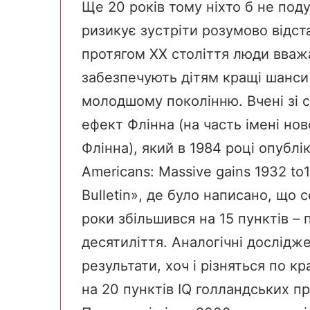
Ще 20 років тому ніхто б не под
ризикує зустріти розумово відст
протягом XX століття люди вважа
забезпечують дітям кращі шанси 
молодшому поколінню. Вчені зі 
ефект Флінна (на часть імені н
Флінна), який в 1984 році опублі
Americans: Massive gains 1932 to
Bulletin», де було написано, що 
роки збільшився на 15 пунктів –
десятиліття. Аналогічні дослідж
результати, хоч і різняться по к
на 20 пунктів IQ голландських пр