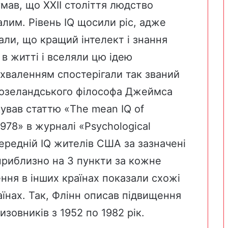
умав, що XXII століття людство
алим. Рівень IQ щосили ріс, адже
ли, що кращий інтелект і знання
в житті і вселяли цю ідею
схваленням спостерігали так званий
овозеландського філософа Джеймса
кував статтю «The mean IQ of
1978» в журналі «Psychological
середній IQ жителів США за зазначені
 приблизно на 3 пункти за кожне
ення в інших країнах показали схожі
раїнах. Так, Флінн описав підвищення
изовників з 1952 по 1982 рік.