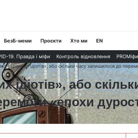
БезБ-меми
Проєкти
Хто ми
EN
ID-19. Правда і міфи
Контроль відновлення
PROМіф
ка екранних ідіотів», або скільки часу залишилося до перем
 ідіотів», або скільк
ремоги «епохи дурос