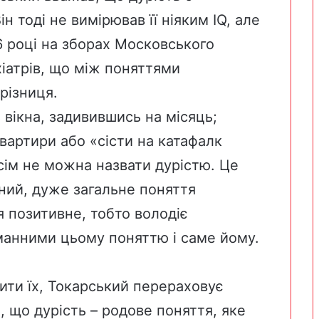
 тоді не вимірював її ніяким IQ, але
6 році на зборах Московського
хіатрів, що між поняттями
різниця.
 вікна, задивившись на місяць;
вартири або «сісти на катафалк
сім не можна назвати дурістю. Це
ний, дуже загальне поняття
я позитивне, тобто володіє
манними цьому поняттю і саме йому.
ити їх, Токарський перераховує
, що дурість – родове поняття, яке