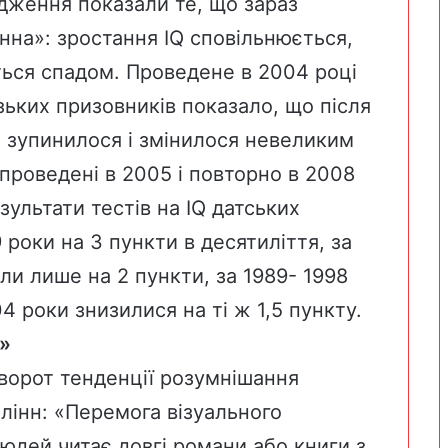
дження показали те, що зараз
нна»: зростання IQ сповільнюється,
ться спадом. Проведене в 2004 році
ьких призовників показало, що після
я зупинилося і змінилося невеликим
 проведені в 2005 і повторно в 2008
ультати тестів на IQ датських
 роки на 3 пункти в десятиліття, за
ли лише на 2 пункти, за 1989- 1998
04 роки знизилися на ті ж 1,5 пункту.
»
зворот тенденції розумнішання
лінн: «Перемога візуального
юдей читає довгі романи або книги з