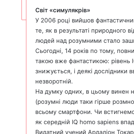
С
віт «симулякрів»
У 2006 році вийшов фантастичний
те, як в результаті природного 
людей над розумними стало зашк
Сьогодні, 14 років по тому, повн
такою вже фантастикою: рівень 
знижується, і деякі дослідники
незворотній.
На думку одних, в цьому винен н
(розумні люди таки гірше розмно
всьому смартфони. Чи встигнемо
як середній IQ homo sapiens впад
Видатний учений Ардаліон Токар