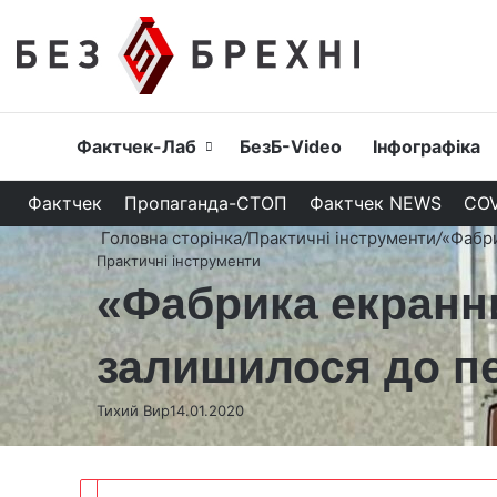
Головна
Фактчек-Лаб
БезБ-Video
Інфографіка
Фактчек
Пропаганда-СТОП
Фактчек NEWS
COV
Головна сторінка
/
Практичні інструменти
/
«Фабри
Практичні інструменти
«Фабрика екранних
залишилося до пе
Тихий Вир
14.01.2020