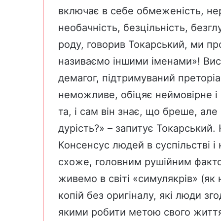
включає в себе обмеженість, нер
необачність, безцільність, безгл
роду, говорив Токарський, ми пр
називаємо іншими іменами»! Вис
демагог, підтримуваний преторіан
неможливе, обіцяє неймовірне і 
та, і сам він знає, що бреше, але
дурість?» – запитує Токарський. 
Консенсус людей в суспільстві і
схоже, головним рушійним факто
живемо в світі «симулякрів» (як
копій без оригіналу, які люди зг
якими робити метою свого життя.