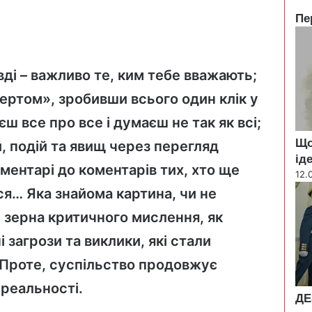
Пе
C
l
o
ді – важливо те, ким тебе вважають;
s
e
ертом», зробивши всього один клік у
ш все про все і думаєш не так як всі;
Що
 подій та явищ через перегляд
ід
оментарі до коментарів тих, хто ще
12.
ся… Яка знайома картина, чи не
ти зерна критичного мислення, як
загрози та виклики, які стали
 Проте, суспільство продовжує
 реальності.
ДЕ