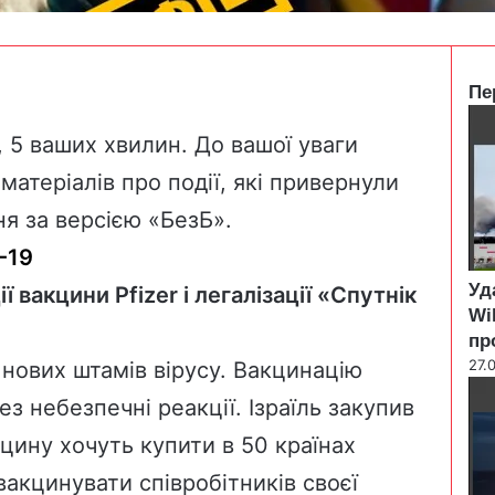
Пе
C
l
й, 5 ваших хвилин. До вашої уваги
o
матеріалів про події, які привернули
s
e
я за версією «БезБ».
-19
Уд
 вакцини Pfizer і легалізації «Спутнік
Wi
пр
27.
нових штамів вірусу. Вакцинацію
з небезпечні реакції. Ізраїль закупив
кцину хочуть купити в 50 країнах
акцинувати співробітників своєї