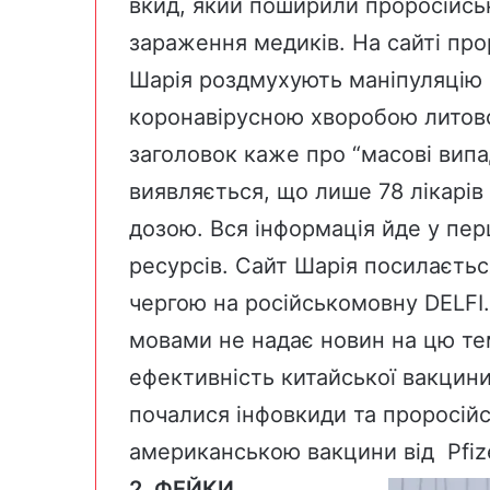
вкид, який поширили проросійськ
зараження медиків. На сайті про
Шарія
роздмухують маніпуляцію
коронавірусною хворобою литовс
заголовок каже про “масові випа
виявляється, що лише 78 лікарів 
дозою. Вся інформація йде у пер
ресурсів. Сайт Шарія посилаєтьс
чергою на російськомовну
DELFI
мовами не надає новин на цю те
ефективність китайської вакцини
почалися інфовкиди та проросій
американською вакцини від Pfiz
2. ФЕЙКИ,