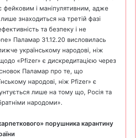
 є фейковим і маніпулятивним, адже
лише знаходиться на третій фазі
фективність та безпеку і не
one
» Паламар 31.12.20 висловилась
лижче українському народові, ніж
щодо «Pfizer» є дискредитацією через
исновок Паламар про те, що
нському народові, ніж Pfizer» є
унтується лише на тому що, Росія та
братніми народоми».
карпеткового» порушника карантину
раїни