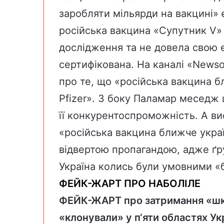
заробляти мільярди на вакцині»
російська вакцина «Супутник V» 
дослідження та не довела свою е
сертифікована. На каналі «
News
про те, що «російська вакцина б
Pfizer». З боку Паламар меседж 
її конкурентоспроможність. А в
«російська вакцина ближче украї
відвертою пропагандою, адже ґр
Україна колись були умовними «
ФЕЙК-ЖАРТ ПРО НАБОЛІЛЕ
ФЕЙК-ЖАРТ
про затримання «ш
«клонували» у п‘яти областях Ук