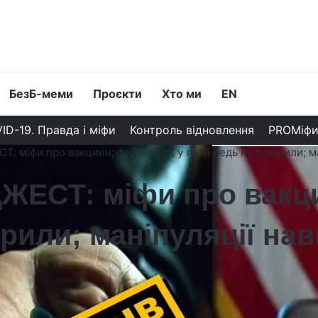
БезБ-меми
Проєкти
Хто ми
EN
ID-19. Правда і міфи
Контроль відновлення
PROМіф
міфи про вакцини; фейк-жарт, у який ледь не повірили; ма
СТ: міфи про вакцин
ірили; маніпуляції на