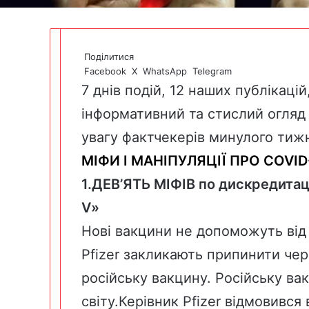
Поділитися
Facebook
X
WhatsApp
Telegram
7 днів подій, 12 наших публікаці
інформативний та стислий огляд 
увагу фактчекерів минулого тижн
МІФИ І МАНІПУЛЯЦІЇ ПРО COVID
1.ДЕВ’ЯТЬ МІФІВ
по дискредитації
V»
Нові вакцини не допоможуть від 
Pfizer закликають припинити чере
російську вакцину. Російську ва
світу.Керівник
Pfizer
відмовився в