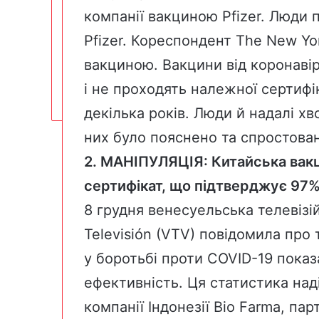
компанії вакциною
Pfizer
. Люди 
Pfizer. Кореспондент The New Yo
вакциною. Вакцини від коронавір
і не проходять належної сертифі
декілька років. Люди й надалі хв
них було пояснено та спростова
2. МАНІПУЛЯЦІЯ:
Китайська вакц
сертифікат, що підтверджує 97%
8 грудня венесуельська телевізі
Televisión (VTV)
повідомила про 
у боротьбі проти COVID-19 показ
ефективність. Ця статистика на
компанії Індонезії Bio Farma, п