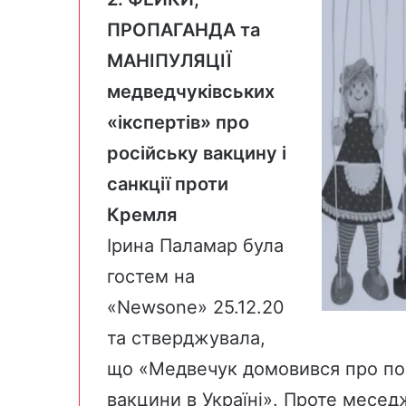
ПРОПАГАНДА та
МАНІПУЛЯЦІЇ
медведчуківських
«ікспертів» про
російську вакцину і
санкції проти
Кремля
Ірина Паламар була
гостем на
«
Newsone
» 25.12.20
та стверджувала,
що «Медвечук домовився про пос
вакцини в Україні». Проте месед