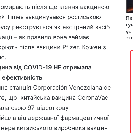
помирають після щеплення вакциною
rk Times вакцинувався російською
Як
гу
усу реєструється як екстрений засіб
ус
кації – як правило вона займає
21.
оріють після вакцини Pfizer. Кожен з
но.
ина від COVID-19 НЕ отримала
 ефективність
йна станція Corporación Venezolana de
те, що
китайська вакцина CoronaVac
ала свою 97-відсоткову
дійшла від державної фармацевтичної
артнера китайського виробника вакцин