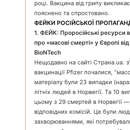
році. Вакцина від грипу виклика
пояснено та спростовано.
ФЕЙКИ РОСІЙСЬКОЇ ПРОПАГАН
1. ФЕЙК:
Проросійські ресурси 
про «масові смерті» у Європі ві
BioNTech
Нещодавно на сайті Страна.ua. з
вакцинації Pfizer
почалися, “масо
матеріалу були 23 випадки (нара
літніх людей в Норвегії. Та 10 в
цьому з 29 смертей в Норвегії —
відповідних комісій. Це були
люд
захворюваннями,
які потребувал