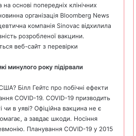
а на основі попередніх клінічних
новинна організація
Bloomberg News
евтична компанія Sinovac відхилила
вність розробленої вакцини.
ться веб-сайт з перевірки
кі минулого року підірвали
США? Білл Гейтс про побічні ефекти
вання COVID-19. COVID-19 призводить
ті чи в уяві? Офіційна вакцина не є
омагає, а завдає шкоди. Носіння
евмонію. Планування COVID-19 у 2015