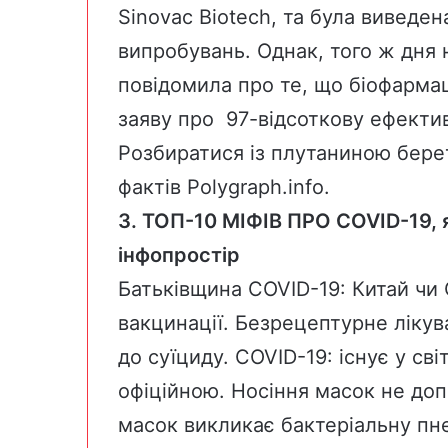
Sinovac Biotech, та була виведен
випробувань. Однак, того ж дня 
повідомила
про те, що біофармац
заяву про 97-відсоткову ефекти
Розбиратися із плутаниною бере
фактів
Polygraph.info
.
3. ТОП-10 МІФІВ
ПРО COVID-19, я
інфопростір
Батьківщина COVID-19: Китай чи 
вакцинації. Безрецептурне ліку
до суїциду. COVID-19: існує у сві
офіційною. Носіння масок не доп
масок викликає бактеріальну пн