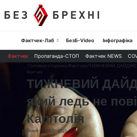
Головна
Фактчек-Лаб
БезБ-Video
Інфографіка
Фактчек
Пропаганда-СТОП
Фактчек NEWS
COV
Головна сторінка
/
Фактчек
/
ТИЖНЕВИЙ ДАЙДЖЕСТ: 
Фактчек
ТИЖНЕВИЙ ДАЙДЖЕ
який ледь не пов
Капітолія
Тихий Вир
18.01.2021