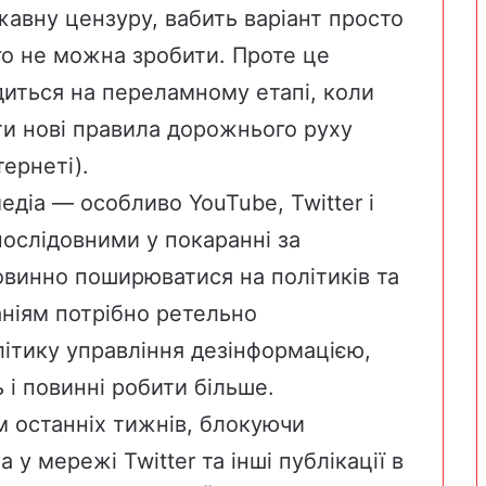
авну цензуру, вабить варіант просто
ого не можна зробити. Проте це
диться на переламному етапі, коли
ти нові правила дорожнього руху
ернеті).
едіа — особливо YouTube, Twitter і
послідовними у покаранні за
овинно поширюватися на політиків та
аніям потрібно ретельно
літику управління дезінформацією,
 і повинні робити більше.
 останніх тижнів, блокуючи
у мережі Twitter та інші публікації в