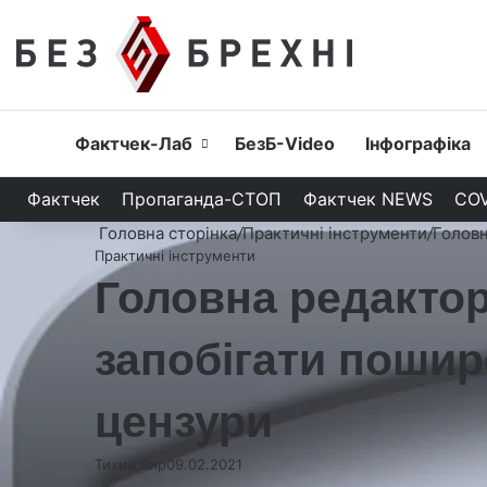
Головна
Фактчек-Лаб
БезБ-Video
Інфографіка
Фактчек
Пропаганда-СТОП
Фактчек NEWS
COV
Головна сторінка
/
Практичні інструменти
/
Головн
Практичні інструменти
Головна редакторк
запобігати пошир
цензури
Тихий Вир
09.02.2021