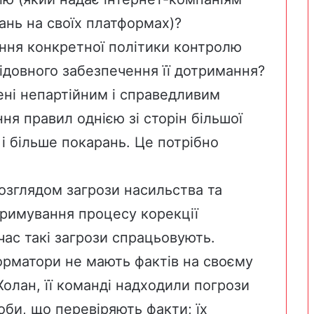
ань на своїх платформах)?
ння конкретної політики контролю
ідовного забезпечення її дотримання?
ені непартійним і справедливим
я правил однією зі сторін більшої
 і більше покарань. Це потрібно
озглядом загрози насильства та
тримування процесу корекції
ас такі загрози спрацьовують.
орматори не мають фактів на своєму
Холан, її команді надходили погрози
би, що перевіряють факти; їх