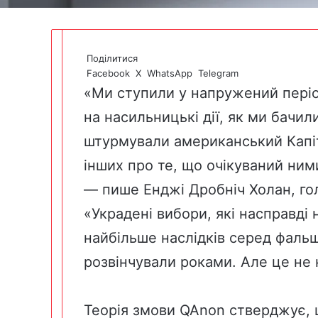
Поділитися
Facebook
X
WhatsApp
Telegram
«Ми ступили у напружений періо
на насильницькі дії, як ми бачи
штурмували американський Капіт
інших про те, що очікуваний ни
—
пише Енджі Дробніч Холан
, г
«Украдені вибори, які насправді
найбільше наслідків серед фальши
розвінчували роками. Але це не
Теорія змови
QAnon
стверджує, 