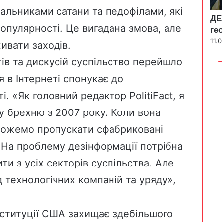
альниками сатани та педофілами, які
ДЕ
опулярності. Це вигадана змова, але
ге
11.
живати заходів.
ів та дискусій суспільство перейшло
я в Інтернеті спонукає до
і. «Як головний редактор PolitiFact, я
у брехню з 2007 року. Коли вона
можемо пропускати сфабриковані
. На проблему дезінформації потрібна
ити з усіх секторів суспільства. Але
д технологічних компаній та уряду»,
ституції США захищає здебільшого