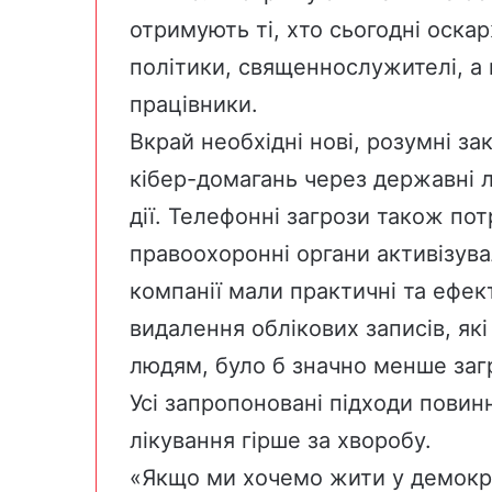
отримують ті, хто сьогодні оска
політики
,
священнослужителі,
а 
працівники
.
Вкрай необхідні нові, розумні з
кібер-домагань через державні л
дії. Телефонні загрози також по
правоохоронні органи активізува
компанії мали практичні та ефект
видалення облікових записів, як
людям, було б значно менше заг
Усі запропоновані підходи повин
лікування гірше за хворобу.
«Якщо ми хочемо жити у демокра