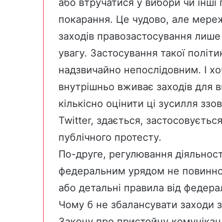
або втручатися у вибори чи інш
покарання. Це чудово, але мереж
заходів правозастосування лише 
увагу. Застосування такої політи
надзвичайно непослідовним. І х
внутрішньо вживає заходів для 
кількісно оцінити ці зусилля ззов
Twitter, здається, застосовуєтьс
публічного протесту.
По-друге, регулювання діяльност
федеральним урядом не повинно 
або детальні правила від федера
Чому б не збалансувати заходи 
Закону про пристойну комунікац