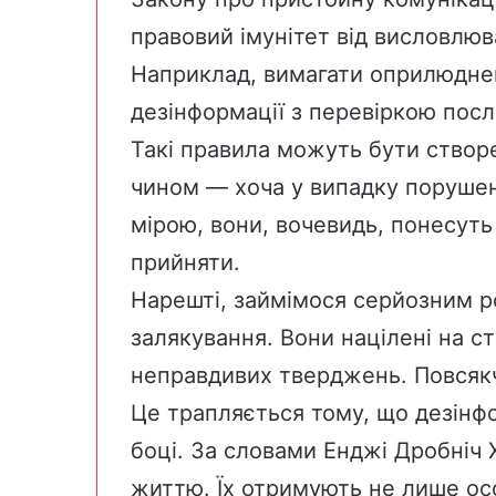
правовий імунітет від висловлюв
Наприклад, вимагати оприлюдне
дезінформації з перевіркою посл
Такі правила можуть бути створ
чином — хоча у випадку порушенн
мірою, вони, вочевидь, понесуть
прийняти.
Нарешті, займімося серйозним р
залякування. Вони націлені на с
неправдивих тверджень. Повсякч
Це трапляється тому, що дезінф
боці. За словами Енджі Дробніч 
життю. Їх отримують не лише осо