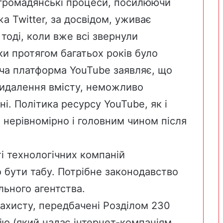
і громадянські процеси, посилюючи
а Twitter, за досвідом, уживає
тоді, коли вже всі звернули
ки протягом багатьох років було
оча платформа YouTube заявляє, що
видалення вмісту, неможливо
ні. Політика ресурсу YouTube, як і
я нерівномірно і головним чином після
і технологічних компаній
бути табу. Потрібне законодавство
льного агентства.
захисту, передбачені Розділом 230
ію (який надає інтернет-компаніям