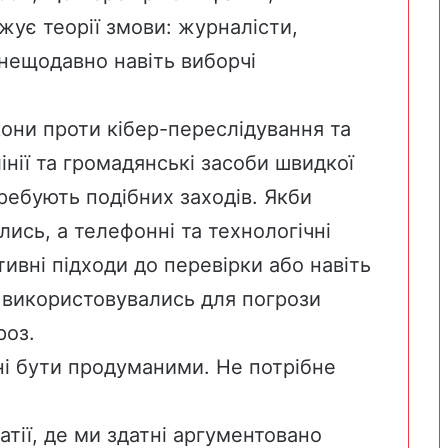
ржує теорії змови:
журналісти
,
нещодавно навіть
виборчі
акони проти кібер-переслідування та
інії та громадянські засоби швидкої
требують подібних заходів. Якби
лись, а телефонні та технологічні
ивні підходи до перевірки або навіть
і використовувались для погрози
роз.
ні бути продуманими. Не потрібне
тії, де ми здатні аргументовано