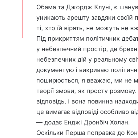
Обама та
Джордж Клуні,
є шанув
уникають арешту завдяки своїй п
ті, хто їй вірять, не можуть не в
Під прикриттям політичних дебат
у небезпечний простір, де брехн
небезпечних дій у реальному світ
документую і викриваю політичн
поширюється, я вважаю, ми не 
теорії змови, як просту розмову
відповідь, і вона повинна надход
це вимагає відповіді особливо ві
— додає Енджі Дронбіч Холан.
Оскільки Перша поправка до Кон