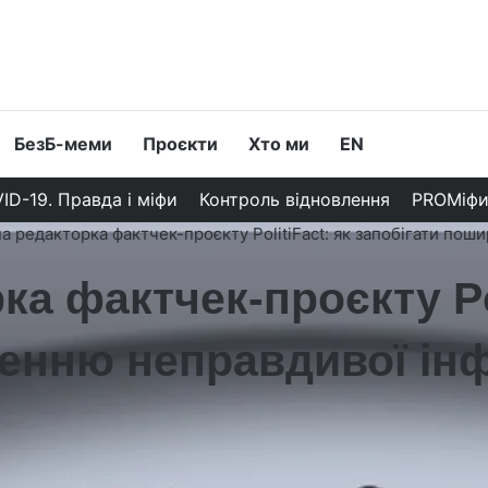
БезБ-меми
Проєкти
Хто ми
EN
ID-19. Правда і міфи
Контроль відновлення
PROМіф
а редакторка фактчек-проєкту PolitiFact: як запобігати пош
а фактчек-проєкту Pol
енню неправдивої інф