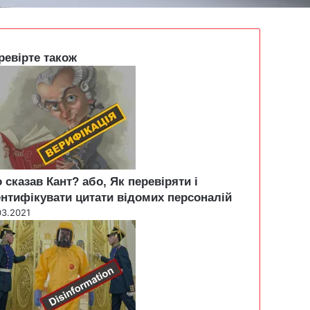
ревірте також
 сказав Кант? або, Як перевіряти і
ентифікувати цитати відомих персоналій
03.2021