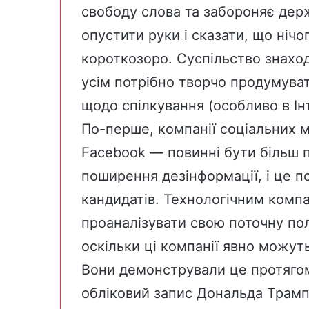
свободу слова та забороняє держ
опустити руки і сказати, що ніч
короткозоро. Суспільство знахо
усім потрібно творчо продумува
щодо спілкування (особливо в Інт
По-перше, компанії соціальних м
Facebook — повинні бути більш 
поширення дезінформації, і це п
кандидатів. Технологічним комп
проаналізувати свою поточну по
оскільки ці компанії явно можуть
Вони демонстрували це протягом
обліковий запис Дональда Трампа 