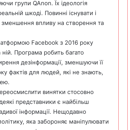
яючи групи QAnon. Їх ідеологія
еальній шкоді. Повинні існувати і
, зменшення впливу на створення та
платформою Facebook з 2016 року
 ній. Програма робить багато
ирення дезінформації, зменшуючи її
ку фактів для людей, які не знають,
ею.
ереосмислити винятки стосовно
 деякі представники є
найбільш
вдивої інформації. Нещодавно
політику, яка забороняє маніпулювати