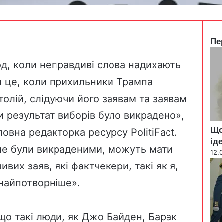
Пе
C
l
д, коли неправдиві слова надихають
o
ли це, коли прихильники Трампа
s
e
олій, слідуючи його заявам та заявам
ми
результат виборів було викрадено
»,
Що
оловна редакторка ресурсу PolitiFact.
ід
 не були викраденими, можуть мати
12.
вих заяв, які фактчекери, такі як я,
 найпотворніше».
що такі люди, як
Джо Байден
, Барак