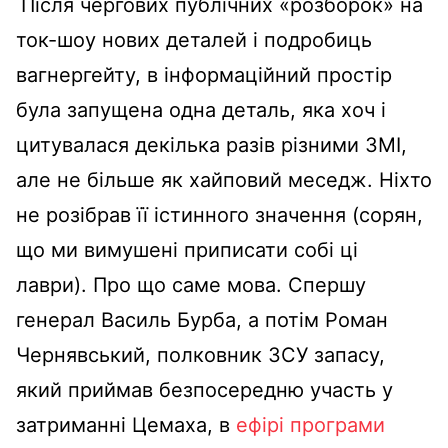
Після чергових публічних «розборок» на
ток-шоу нових деталей і подробиць
вагнергейту, в інформаційний простір
була запущена одна деталь, яка хоч і
цитувалася декілька разів різними ЗМІ,
але не більше як хайповий меседж. Ніхто
не розібрав її істинного значення (сорян,
що ми вимушені приписати собі ці
лаври). Про що саме мова. Спершу
генерал Василь Бурба, а потім Роман
Чернявський, полковник ЗСУ запасу,
який приймав безпосередню участь у
затриманні Цемаха, в
ефірі програми