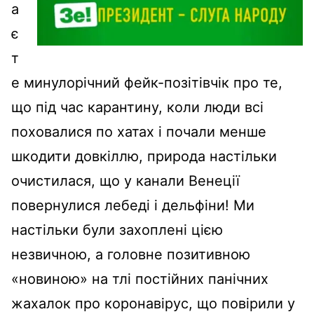
а
є
т
е минулорічний фейк-позітівчік про те,
що під час карантину, коли люди всі
поховалися по хатах і почали менше
шкодити довкіллю, природа настільки
очистилася, що у канали Венеції
повернулися лебеді і дельфіни! Ми
настільки були захоплені цією
незвичною, а головне позитивною
«новиною» на тлі постійних панічних
жахалок про коронавірус, що повірили у