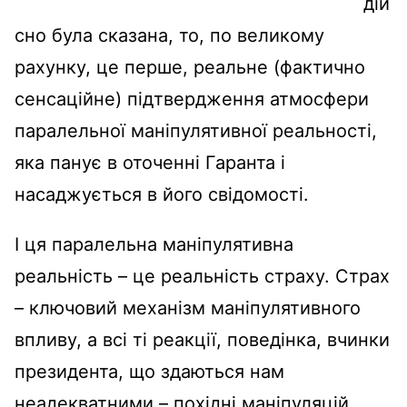
дій
сно була сказана, то, по великому
рахунку, це перше, реальне (фактично
сенсаційне) підтвердження атмосфери
паралельної маніпулятивної реальності,
яка панує в оточенні Гаранта і
насаджується в його свідомості.
І ця паралельна маніпулятивна
реальність – це реальність страху. Страх
– ключовий механізм маніпулятивного
впливу, а всі ті реакції, поведінка, вчинки
президента, що здаються нам
неадекватними – похідні маніпуляцій