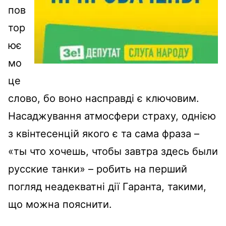
пов
тор
ює
мо
це
слово, бо воно насправді є ключовим.
Насаджування атмосфери страху, однією
з квінтесенцій якого є та сама фраза –
«ты что хочешь, чтобы завтра здесь были
русские танки» – робить на перший
погляд неадекватні дії Гаранта, такими,
що можна пояснити.