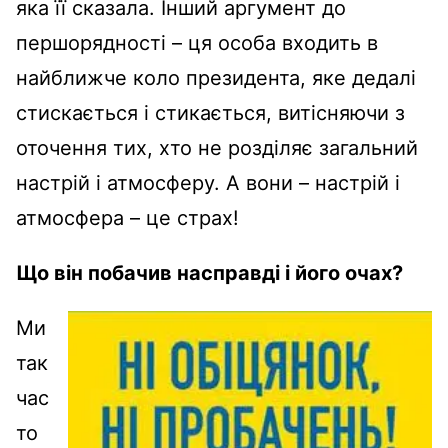
яка її сказала. Інший аргумент до
першорядності – ця особа входить в
найближче коло президента, яке дедалі
стискається і стикається, витісняючи з
оточення тих, хто не розділяє загальний
настрій і атмосферу. А вони – настрій і
атмосфера – це страх!
Що він побачив насправді і його очах?
Ми
так
час
то