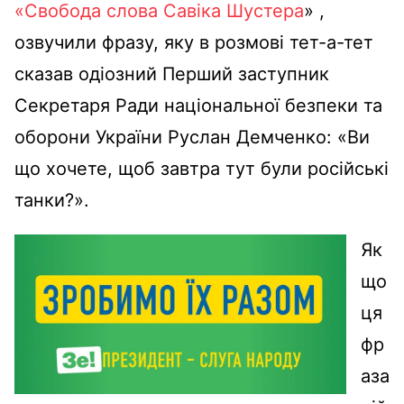
«Свобода слова Савіка Шустера
» ,
озвучили фразу, яку в розмові тет-а-тет
сказав одіозний Перший заступник
Секретаря Ради національної безпеки та
оборони України Руслан Демченко: «Ви
що хочете, щоб завтра тут були російські
танки?».
Як
що
ця
фр
аза