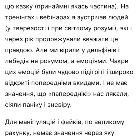
цю казку (принаймні якась частина). На
тренінгах і вебінарах я зустрічав людей
(у тверезості і при світлому розумі), які і
через рік продовжували вважати це
правдою. Але ми вірили у дельфінів і
лебедів не розумом, а емоціями. Чакри
цих емоцій були чудово підігріті і широко
відкриті попередніми вкидами. І не має
значення, що «папереднікі» нас лякали,
сіяли паніку і зневіру.
Для маніпуляцій і фейків, по великому
рахунку, немає значення через яку