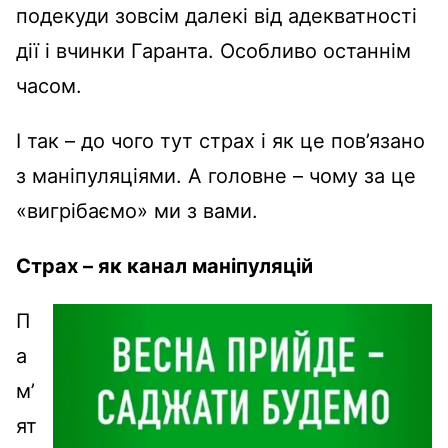
подекуди зовсім далекі від адекватності
дії і вчинки Гаранта. Особливо останнім
часом.
І так – до чого тут страх і як це пов’язано
з маніпуляціями. А головне – чому за це
«вигрібаємо» ми з вами.
Страх – як канал маніпуляцій
П
а
м’
ят