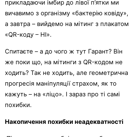
прикладаючи імбир до лівої п’ятки ми
вичавимо з організму «бактерію ковіду»,
а завтра – вийдемо на мітинг з плакатом
«QR-коду – НІ».
Спитаєте – а до чого ж тут Гарант? Він
же поки що, на мітинги з QR-кодом не
ходить? Так не ходить, але геометрична
прогресія маніпуляції страхом, як то
кажуть – на «ліцо». І зараз про ті самі
похибки.
Накопичення похибки неадекватності